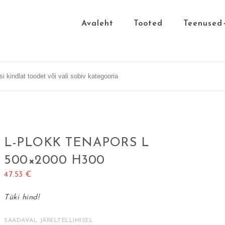
Avaleht
Tooted
Teenused
:
L-PLOKK TENAPORS L
500×2000 H300
47.53
€
Tüki hind!
SAADAVAL JÄRELTELLIMISEL