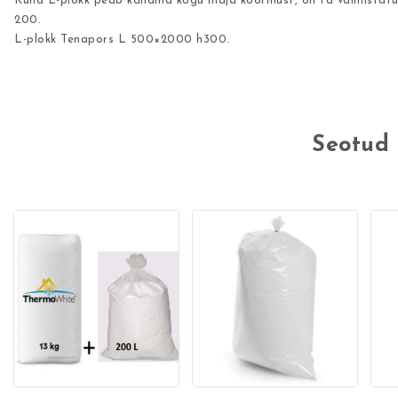
Kuna L-plokk peab kandma kogu maja koormust, on ta valmistatu
200.
L-plokk Tenapors L 500×2000 h300.
Seotud 