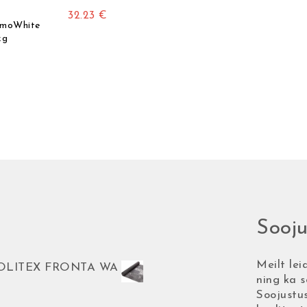
32.23
€
rmoWhite
kg
Sooj
Meilt lei
 SOLITEX FRONTA WA
ning ka s
Soojustu