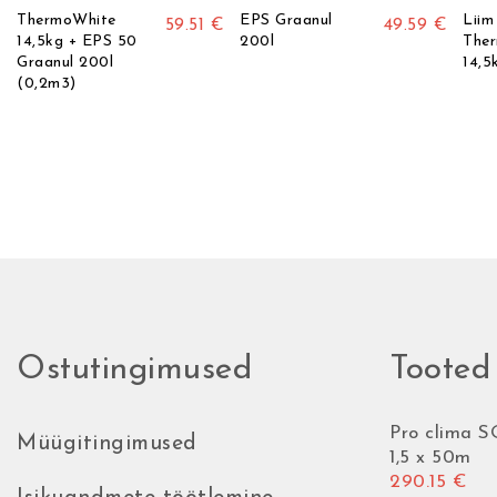
ThermoWhite
EPS Graanul
Liim
59.51
€
49.59
€
14,5kg + EPS 50
200l
The
Graanul 200l
14,5
(0,2m3)
Ostutingimused
Tooted
Pro clima
Müügitingimused
1,5 x 50m
290.15
€