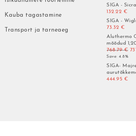
Isikuandmete töötlemine
SIGA - Sicra
132.22
€
Kauba tagastamine
SIGA - Wigl
73.32
€
Transport ja tarneaeg
Aluthermo Q
mõõdud 1,2
Al
768.79
€
73
Save: 4.8%
SIGA- Majre
aurutõkke
444.95
€