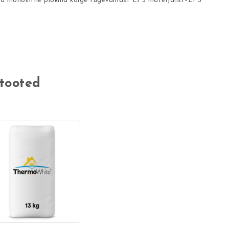
d monoliitne plokina kõige tugevamast EPS materjalist–EPS
tooted