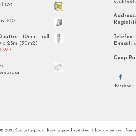
kvaliteet
ll 170
Aadress
uv 100
Registri
uattro - 10mm - rulli
Telefon:
0 x 25m (30m2)
E-mail:
gne hind oli: 768.79 €.
Current price is: 731.59 €.
1.59
€
Coop Pa
x -
membraan
Facebook
© 2021 Soojustuspood. Kõik õigused kaitstud.
|
Loovagentruur Sinna