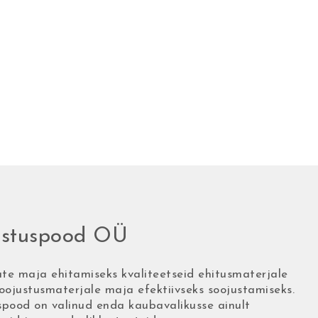
ustuspood OÜ
ate maja ehitamiseks kvaliteetseid ehitusmaterjale
oojustusmaterjale maja efektiivseks soojustamiseks.
spood on valinud enda kaubavalikusse ainult