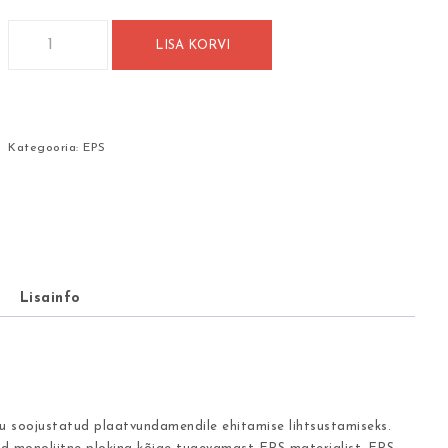
L-plokk Tenapors L 500x2000 h300 kogus
LISA KORVI
Võrdle
Kategooria:
EPS
Lisainfo
u soojustatud plaatvundamendile ehitamise lihtsustamiseks.