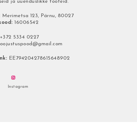
seid ja uuenduslikke tooteid.
:
Merimetsa 123, Pärnu, 80027
kood:
16006542
+372 5334 0227
soojustuspood@gmail.com
nk:
EE794204278615648902
Instagram