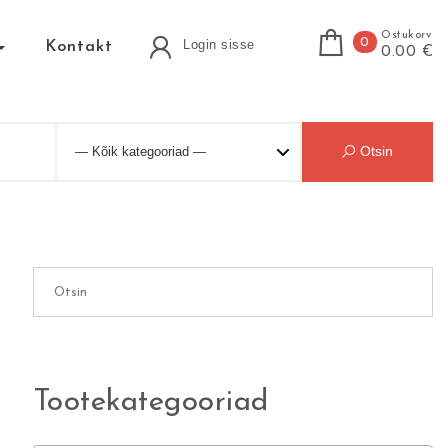
Ostukorv
0
Login sisse
Kontakt
0.00 €
Otsin
Tootekategooriad